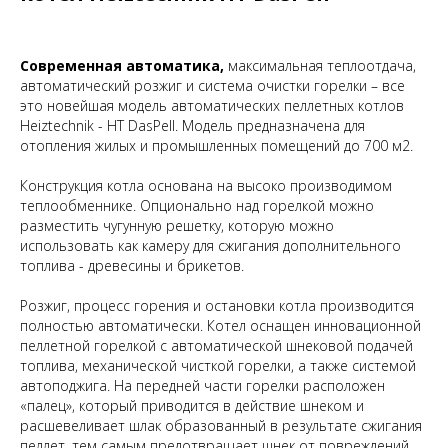
Современная автоматика,
максимальная теплоотдача,
автоматический розжиг и система очистки горелки – все
это новейшая модель автоматических пеллетных котлов
Heiztechnik - НТ DasPell. Модель предназначена для
отопления жилых и промышленных помещений до 700 м2.
Конструкция котла основана на высоко производимом
теплообменнике. Опционально над горелкой можно
разместить чугунную решетку, которую можно
использовать как камеру для сжигания дополнительного
топлива - древесины и брикетов.
Розжиг, процесс горения и остановки котла производится
полностью автоматически. Котел оснащен инновационной
пеллетной горелкой с автоматической шнековой подачей
топлива, механической чисткой горелки, а также системой
автоподжига. На передней части горелки расположен
«палец», который приводится в действие шнеком и
расшевеливает шлак образованный в результате сжигания
пеллет, тем самым предотвращает шнек от повреждений.