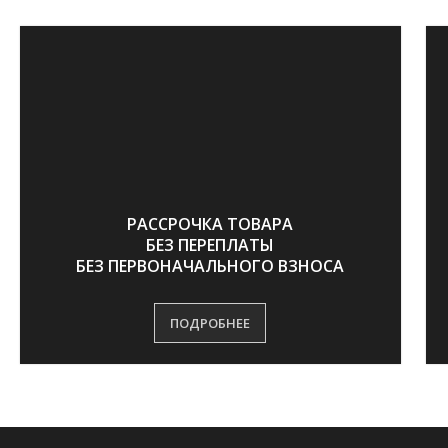
Глубина котла
55
60
70
70
80
80
90
см
Высота котла
137
137
143
143
143
143
143
см
Высота
126
126
126
126
126
126
126
РАССРОЧКА ТОВАРА
патрубка
БЕЗ ПЕРЕПЛАТЫ
подачи см
БЕЗ ПЕРВОНАЧАЛЬНОГО ВЗНОСА
Высота до
102
102
108
108
108
108
108
ПОДРОБНЕЕ
центра
дымохода см
Высота
32
32
32
32
32
32
32
патрубка
обратки см