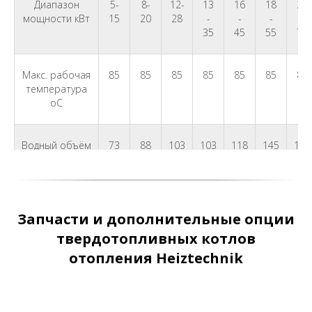
Диапазон
5-
8-
12-
13
16
18
22
мощности кВт
15
20
28
-
-
-
-
35
45
55
70
Макс. рабочая
85
85
85
85
85
85
85
температура
oC
Водный объём
73
88
103
103
118
145
155
Л
Мин. тяга
15
18
20
20
22
23
25
дымохода По
Запчасти и дополнительные опции
твердотопливных котлов
отопления Heiztechnik
Диаметр
1,5
1,5
1,5
1,5
1,5
1,5
1,5
подключения "