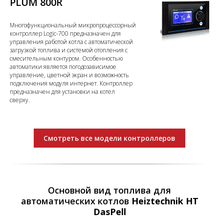
PLUM 800R
Многофункциональный микропроцессорный
контроллер Logic-700 предназначен для
управления работой котла с автоматической
загрузкой топлива и системой отопления с
смесительным контуром. Особенностью
автоматики является погодозависимое
управление, цветной экран и возможность
подключения модуля интернет. Контроллер
предназначен для установки на котел
сверху.
Смотреть все модели контроллеров
Основной вид топлива для
автоматических котлов
Heiztechnik HT
DasPell