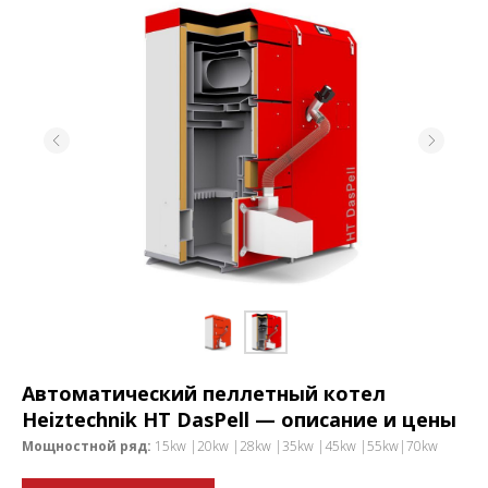
Автоматический пеллетный котел
Heiztechnik
НТ DasPell
— описание и цены
Мощностной ряд:
15kw |20kw |28kw |35kw |45kw |55kw|70kw