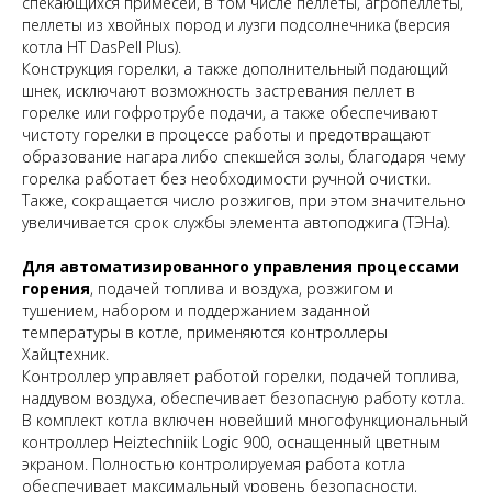
спекающихся примесей, в том числе пеллеты, агропеллеты,
пеллеты из хвойных пород и лузги подсолнечника (версия
котла HT DasPell Plus).
Конструкция горелки, а также дополнительный подающий
шнек, исключают возможность застревания пеллет в
горелке или гофротрубе подачи, а также обеспечивают
чистоту горелки в процессе работы и предотвращают
образование нагара либо спекшейся золы, благодаря чему
горелка работает без необходимости ручной очистки.
Также, сокращается число розжигов, при этом значительно
увеличивается срок службы элемента автоподжига (ТЭНа).
Для автоматизированного управления процессами
горения
, подачей топлива и воздуха, розжигом и
тушением, набором и поддержанием заданной
температуры в котле, применяются контроллеры
Хайцтехник.
Контроллер управляет работой горелки, подачей топлива,
наддувом воздуха, обеспечивает безопасную работу котла.
В комплект котла включен новейший многофункциональный
контроллер Heiztechniik Logic 900, оснащенный цветным
экраном. Полностью контролируемая работа котла
обеспечивает максимальный уровень безопасности,