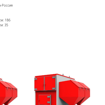
а-Россия
см: 186
м: 35