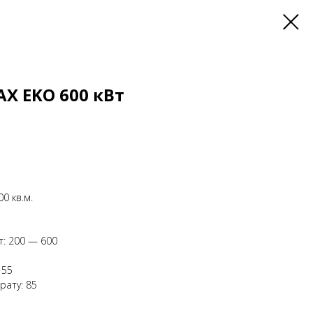
AX EKO 600 кВт
0 кв.м.
т: 200 — 600
 55
рату: 85