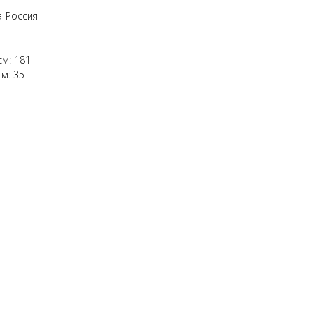
а-Россия
см: 181
м: 35