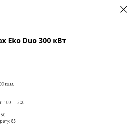
ax Eko Duo 300 кВт
0 кв.м.
т: 100 — 300
 50
рату: 85