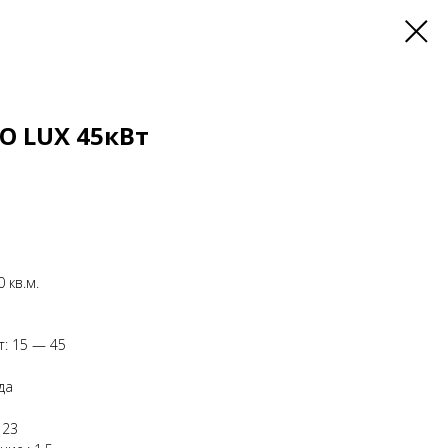
KO LUX 45кВт
 кв.м.
т: 15 — 45
да
 23