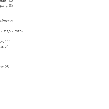
ие,: 1,5
рату: 85
а-Россия
 з: до 7 суток
см: 111
м: 54
м: 25