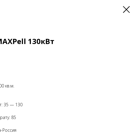
MAXPell 130кВт
0 кв.м.
т: 35 — 130
рату: 85
а-Россия