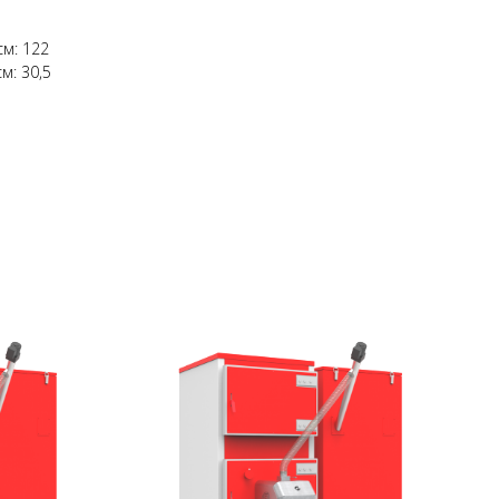
см: 122
м: 30,5