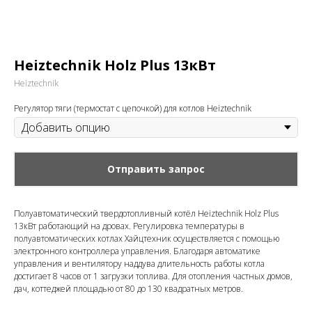
Heiztechnik Holz Plus 13кВт
Heiztechnik
Регулятор тяги (термостат с цепочкой) для котлов Heiztechnik
Отправить запрос
Полуавтоматический твердотопливный котёл Heiztechnik Holz Plus
13кВт работающий на дровах. Регулировка температуры в
полуавтоматических котлах Хайцтехник осуществляется с помощью
электронного контроллера управления. Благодаря автоматике
управления и вентилятору наддува длительность работы котла
достигает 8 часов от 1 загрузки топлива. Для отопления частных домов,
дач, коттеджей площадью от 80 до 130 квадратных метров.